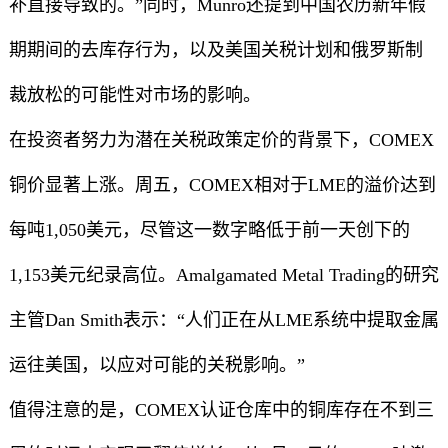
补直接导致的。”同时，Munro还提到中国农历新年假
期期间的去库存行为，以及美国关税计划和俄罗斯制
裁放松的可能性对市场的影响。
在投资者努力为潜在关税政策定价的背景下，COMEX
铜价显著上涨。周五，COMEX相对于LME的溢价达到
每吨1,050美元，尽管这一数字略低于前一天创下的
1,153美元纪录高位。Amalgamated Metal Trading的研究
主管Dan Smith表示：“人们正在从LME系统中提取金属
运往美国，以应对可能的关税影响。”
值得注意的是，COMEX认证仓库中的铜库存在不到三