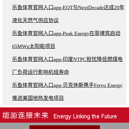
乐鱼体育官网入口app-EQT与NextDecade达成20年
液化天然气供应协议
乐鱼体育官网入口app-Peak Energy在菲律宾启动
65MWp太阳能项目
乐鱼体育官网入口app-印度NTPC担忧降低燃煤电
厂负荷运行影响机组寿命
乐鱼体育官网入口app-贝克休斯携手Fervo Energy
推进美国地热发电项目