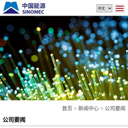
>
>
首页
新闻中心
公司要闻
公司要闻