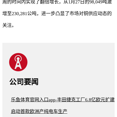
周的时间内实现了翻倍增长，从1月27日的98,049吨激
增至230,281公吨，进一步凸显了市场对铜供应动态的
关注。
公司要闻
乐鱼体育官网入口app-丰田捷克工厂6.8亿欧元扩建
启动首款欧洲产纯电车生产