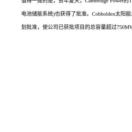
值得一提的是，去年夏天，Cambridge Power的T
电池储能系统)也获得了批准。Cobholden太阳能发
划批准，使公司已获批项目的总容量超过750M