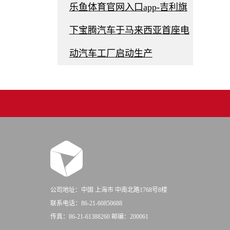
乐鱼体育官网入口app-吉利旗
下宝腾汽车于马来西亚首座电
动汽车工厂启动生产
公司地址：中国 上海市 中南北路1768号8楼
联系电话：86-21-60850688
传真：86-21-61388260 邮编：200061