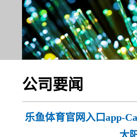
公司要闻
乐鱼体育官网入口app-Cam
太