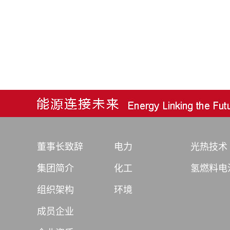
董事长致辞
电力
光热技术
集团简介
化工
氢燃料电
组织架构
环境
成员企业