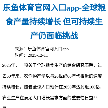
乐鱼体育官网入口app-全球粮
食产量持续增长 但可持续生
产仍面临挑战
来源：乐鱼体育官网入口app
时间：2025-12-11
2025年，一项关于全球粮食生产的综合研究表明，过
去60年来，农作物产量以与20世纪60年代相近的速度
持续增长。随着全球人口预计在2050年达到近100亿，
农业生产在满足人口增长需求方面的重要性日益凸