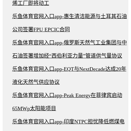
烯工厂即将动工
乐鱼体育官网入口app-惠生清洁能源与土耳其石油
公司签署FPU EPCIC合同
乐鱼体育官网入口app-俄罗斯天然气工业集团与中
石油签署增加经“西伯利亚力量”管道供气量协议
乐鱼体育官网入口app-EQT与NextDecade达成20年
液化天然气供应协议
乐鱼体育官网入口app-Peak Energy在菲律宾启动
65MWp太阳能项目
乐鱼体育官网入口app-印度NTPC担忧降低燃煤电