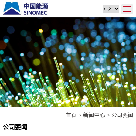
>
>
首页
新闻中心
公司要闻
公司要闻