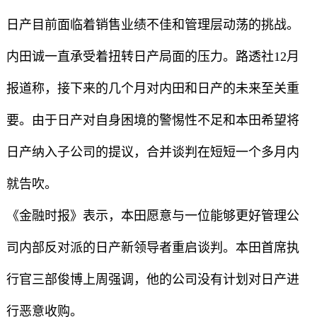
日产目前面临着销售业绩不佳和管理层动荡的挑战。
内田诚一直承受着扭转日产局面的压力。路透社12月
报道称，接下来的几个月对内田和日产的未来至关重
要。由于日产对自身困境的警惕性不足和本田希望将
日产纳入子公司的提议，合并谈判在短短一个多月内
就告吹。
《金融时报》表示，本田愿意与一位能够更好管理公
司内部反对派的日产新领导者重启谈判。本田首席执
行官三部俊博上周强调，他的公司没有计划对日产进
行恶意收购。