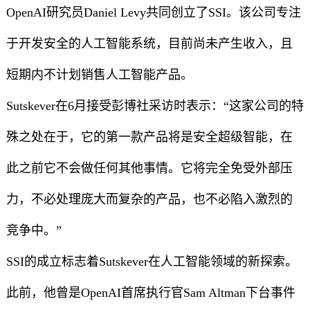
OpenAI研究员Daniel Levy共同创立了SSI。该公司专注
于开发安全的人工智能系统，目前尚未产生收入，且
短期内不计划销售人工智能产品。
Sutskever在6月接受彭博社采访时表示：“这家公司的特
殊之处在于，它的第一款产品将是安全超级智能，在
此之前它不会做任何其他事情。它将完全免受外部压
力，不必处理庞大而复杂的产品，也不必陷入激烈的
竞争中。”
SSI的成立标志着Sutskever在人工智能领域的新探索。
此前，他曾是OpenAI首席执行官Sam Altman下台事件