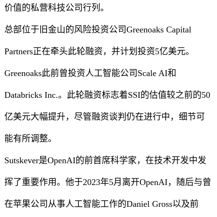
价值的私营科技公司行列。
总部位于旧金山的风险投资公司Greenoaks Capital
Partners正在牵头此轮融资，并计划投资5亿美元。
Greenoaks此前曾投资人工智能公司Scale AI和
Databricks Inc.。此轮融资标志着SSI的估值较之前的50
亿美元大幅提升，尽管融资谈判仍在进行中，细节可
能有所调整。
Sutskever是OpenAI的前首席科学家，在技术开发中发
挥了重要作用。他于2023年5月离开OpenAI，随后与曾
在苹果公司从事人工智能工作的Daniel Gross以及前