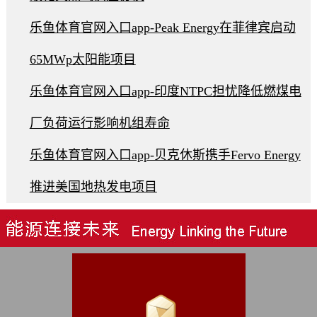
乐鱼体育官网入口app-Peak Energy在菲律宾启动
65MWp太阳能项目
乐鱼体育官网入口app-印度NTPC担忧降低燃煤电
厂负荷运行影响机组寿命
乐鱼体育官网入口app-贝克休斯携手Fervo Energy
推进美国地热发电项目