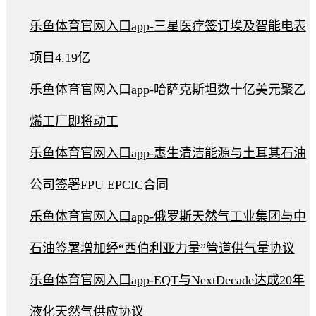
乐鱼体育官网入口app-三星医疗签订埃及智能电表
项目4.19亿
乐鱼体育官网入口app-哈萨克斯坦数十亿美元聚乙
烯工厂即将动工
乐鱼体育官网入口app-惠生清洁能源与土耳其石油
公司签署FPU EPCIC合同
乐鱼体育官网入口app-俄罗斯天然气工业集团与中
石油签署增加经“西伯利亚力量”管道供气量协议
乐鱼体育官网入口app-EQT与NextDecade达成20年
液化天然气供应协议