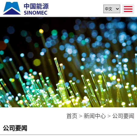
>
>
首页
新闻中心
公司要闻
公司要闻