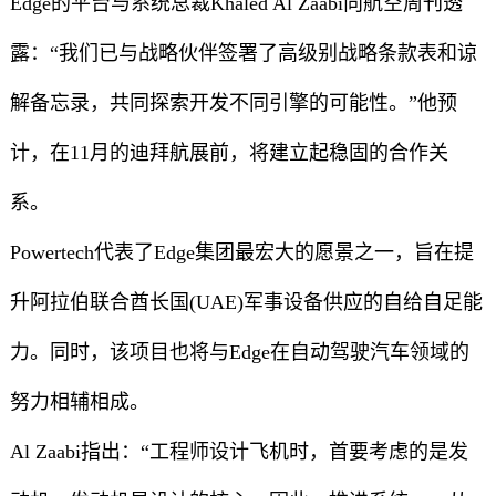
Edge的平台与系统总裁Khaled Al Zaabi向航空周刊透
露：“我们已与战略伙伴签署了高级别战略条款表和谅
解备忘录，共同探索开发不同引擎的可能性。”他预
计，在11月的迪拜航展前，将建立起稳固的合作关
系。
Powertech代表了Edge集团最宏大的愿景之一，旨在提
升阿拉伯联合酋长国(UAE)军事设备供应的自给自足能
力。同时，该项目也将与Edge在自动驾驶汽车领域的
努力相辅相成。
Al Zaabi指出：“工程师设计飞机时，首要考虑的是发