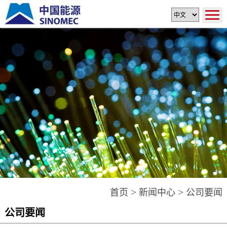
>
>
首页
新闻中心
公司要闻
公司要闻