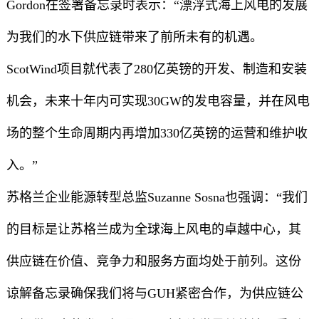
Gordon在签署备忘录时表示：“漂浮式海上风电的发展
为我们的水下供应链带来了前所未有的机遇。
ScotWind项目就代表了280亿英镑的开发、制造和安装
机会，未来十年内可实现30GW的发电容量，并在风电
场的整个生命周期内再增加330亿英镑的运营和维护收
入。”
苏格兰企业能源转型总监Suzanne Sosna也强调：“我们
的目标是让苏格兰成为全球海上风电的卓越中心，其
供应链在价值、竞争力和服务方面均处于前列。这份
谅解备忘录确保我们将与GUH紧密合作，为供应链公