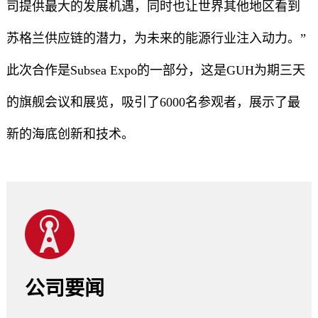
司提供最大的发展机遇，同时也让世界其他地区看到
苏格兰供应链的潜力，为未来的能源行业注入动力。”
此次合作是Subsea Expo的一部分，这是GUH为期三天
的旗舰会议和展览，吸引了6000名参观者，展示了最
新的海底创新和技术。
公司要闻