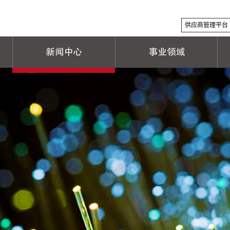
供应商管理平台