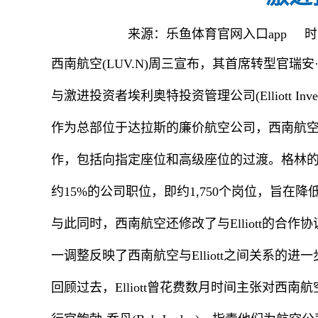
来源：乐鱼体育官网入口app
时
西南航空(LUV.N)周三宣布，其首席转型官瑞安·格
与激进投资者埃利奥特投资管理公司(Elliott Inves
作为总部位于达拉斯的廉价航空公司，西南航
作，包括向指定座位和高级座位的过渡。格林
约15%的公司职位，即约1,750个岗位，旨在
与此同时，西南航空还修改了与Elliott的合作
一调整反映了西南航空与Elliott之间关系的进
回顾过去，Elliott曾花费数月时间主张对西南航空