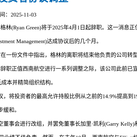
间：2025-11-03
林(Ryan Green)将于2025年4月1日起辞职。这一消息
tment Management)达成协议后的几个月。
空在一份文件中指出，格林的离职将结束他负责的公司转
的辞职正值西南航空进行一系列调整之际，该公司此前已
降低成本并精简组织结构。
协议，将投资者的最高允许持股比例从之前的14.9%提高到19
一步缓和。
董事会进行改组，并罢免董事长加里·凯利(Garry Kelly