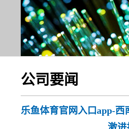
公司要闻
乐鱼体育官网入口app-
激进