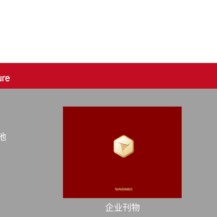
池
企业刊物