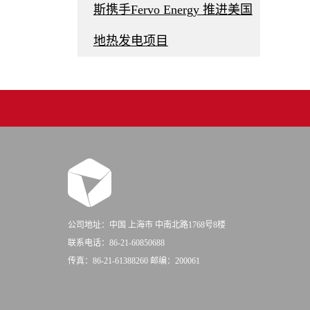
斯携手Fervo Energy 推进美国
地热发电项目
公司地址：中国 上海市 中南北路1768号8楼
联系电话：86-21-60850688
传真：86-21-61388260 邮编：200061