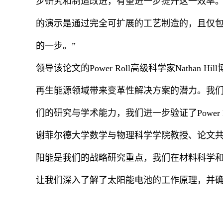
步研究和制造改进，有望进一步提升这一效率。
的演示是通过完全可扩展的工艺制造的，且仅
的一步。”
领导该论文的Power Roll高级科学家Natha
再生能源领域带来变革性解决方案的潜力。我
们的研究与学术能力，我们进一步验证了Power 
谢菲尔德大学数学与物理科学学院教授、论文共同作者
阳能是我们的战略研究重点，我们在材料科学和先进
让我们深入了解了太阳能电池的工作原理，并确