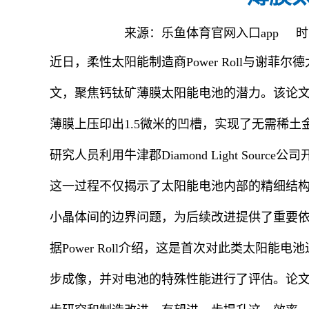
来源：乐鱼体育官网入口app
时
近日，柔性太阳能制造商Power Roll与谢
文，聚焦钙钛矿薄膜太阳能电池的潜力。该论文详细
薄膜上压印出1.5微米的凹槽，实现了无需稀土
研究人员利用牛津郡Diamond Light So
这一过程不仅揭示了太阳能电池内部的精细结
小晶体间的边界问题，为后续改进提供了重要
据Power Roll介绍，这是首次对此类太阳能
步成像，并对电池的特殊性能进行了评估。论文