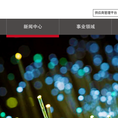
供应商管理平台