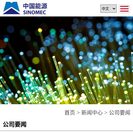
>
>
首页
新闻中心
公司要闻
公司要闻