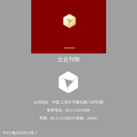
企业刊物
公司地址：中国 上海市 中南北路1768号8楼
联系电话：86-21-60850688
传真：86-21-61388260 邮编：200061
沪ICP备19038978号-1