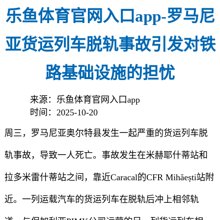
乐鱼体育官网入口app-罗马尼
亚货运列车脱轨事故引发对铁
路基础设施的担忧
来源：乐鱼体育官网入口app
时间：2025-10-20
周三，罗马尼亚奥尔特县发生一起严重的货运列车脱
轨事故，导致一人死亡。事故发生在米赫耶什蒂站和
拉多米雷什蒂站之间，靠近Caracal的CFR Mihăești站附
近。一列运载汽车的货运列车在脱轨后冲上相邻轨