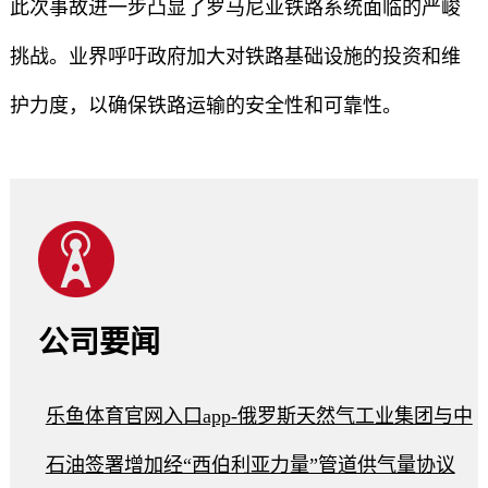
此次事故进一步凸显了罗马尼亚铁路系统面临的严峻
挑战。业界呼吁政府加大对铁路基础设施的投资和维
护力度，以确保铁路运输的安全性和可靠性。
公司要闻
乐鱼体育官网入口app-俄罗斯天然气工业集团与中
石油签署增加经“西伯利亚力量”管道供气量协议