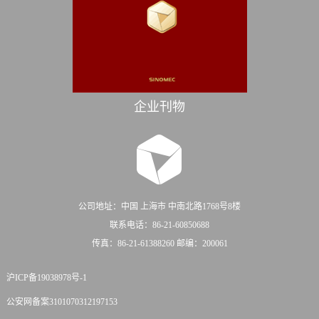
企业刊物
公司地址：中国 上海市 中南北路1768号8楼
联系电话：86-21-60850688
传真：86-21-61388260 邮编：200061
沪ICP备19038978号-1
公安网备案3101070312197153