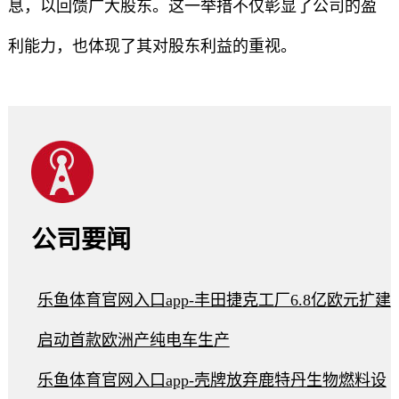
息，以回馈广大股东。这一举措不仅彰显了公司的盈
利能力，也体现了其对股东利益的重视。
公司要闻
乐鱼体育官网入口app-丰田捷克工厂6.8亿欧元扩建
启动首款欧洲产纯电车生产
乐鱼体育官网入口app-壳牌放弃鹿特丹生物燃料设