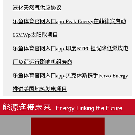
液化天然气供应协议
乐鱼体育官网入口app-Peak Energy在菲律宾启动
65MWp太阳能项目
乐鱼体育官网入口app-印度NTPC担忧降低燃煤电
厂负荷运行影响机组寿命
乐鱼体育官网入口app-贝克休斯携手Fervo Energy
推进美国地热发电项目