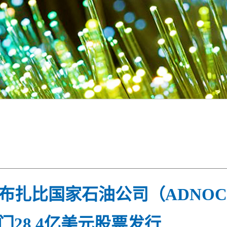
阿布扎比国家石油公司（ADNO
门28.4亿美元股票发行