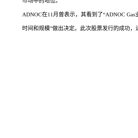
市场中的地位。
ADNOC在11月曾表示，其看到了“ADNOC 
时间和规模”做出决定。此次股票发行的成功，