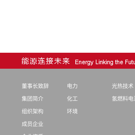
董事长致辞
电力
光热技术
集团简介
化工
氢燃料电
组织架构
环境
成员企业