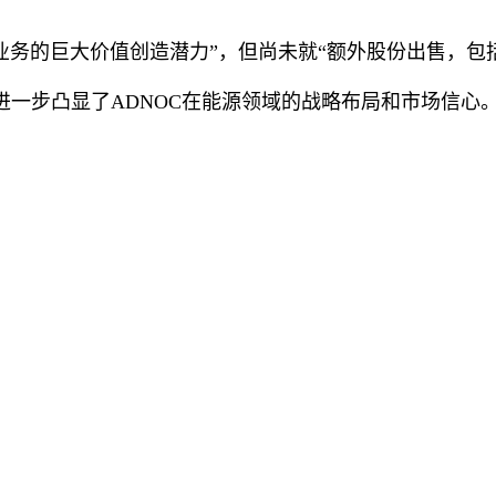
Gas业务的巨大价值创造潜力”，但尚未就“额外股份出售，
进一步凸显了ADNOC在能源领域的战略布局和市场信心