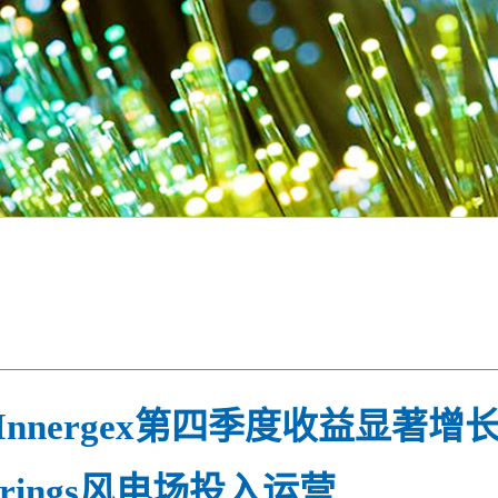
Innergex第四季度收益显著增
 Springs风电场投入运营