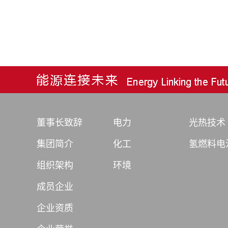
董事长致辞
电力
光热技术
集团简介
化工
氢燃料电
组织架构
环境
成员企业
企业资质