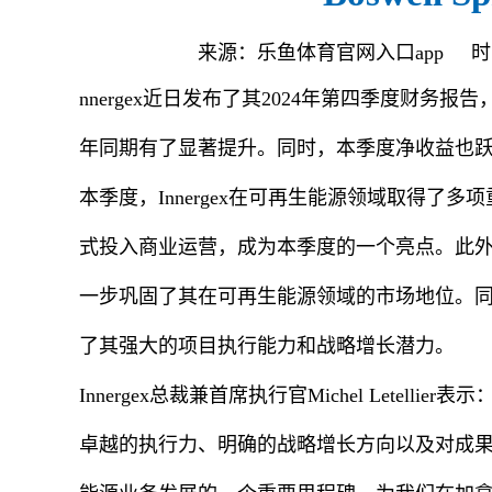
来源：乐鱼体育官网入口app
时
nnergex近日发布了其2024年第四季度财务报告
年同期有了显著提升。同时，本季度净收益也跃升至
本季度，Innergex在可再生能源领域取得了多项重要
式投入商业运营，成为本季度的一个亮点。此外，公
一步巩固了其在可再生能源领域的市场地位。同时，
了其强大的项目执行能力和战略增长潜力。
Innergex总裁兼首席执行官Michel Lete
卓越的执行力、明确的战略增长方向以及对成果交