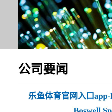
公司要闻
乐鱼体育官网入口app-
Boswell