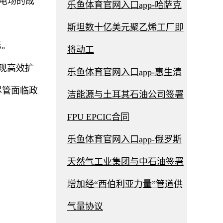
风电场的成
乐鱼体育官网入口app-哈萨克
斯坦数十亿美元聚乙烯工厂即
标。
将动工
实现高效扩
乐鱼体育官网入口app-惠生清
尽管面临政
洁能源与土耳其石油公司签署
FPU EPCIC合同
乐鱼体育官网入口app-俄罗斯
天然气工业集团与中石油签署
增加经“西伯利亚力量”管道供
气量协议