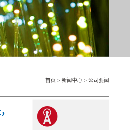
首页
>
新闻中心
>
公司要闻
长，