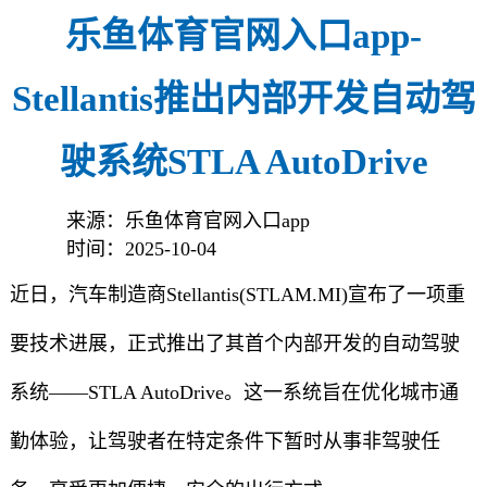
乐鱼体育官网入口app-
Stellantis推出内部开发自动驾
驶系统STLA AutoDrive
来源：乐鱼体育官网入口app
时间：2025-10-04
近日，汽车制造商Stellantis(STLAM.MI)宣布了一项重
要技术进展，正式推出了其首个内部开发的自动驾驶
系统——STLA AutoDrive。这一系统旨在优化城市通
勤体验，让驾驶者在特定条件下暂时从事非驾驶任