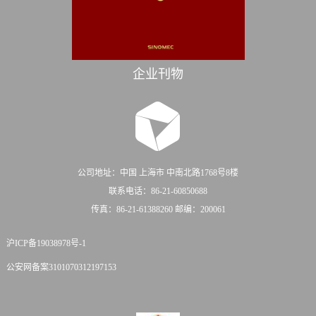
企业刊物
公司地址：中国 上海市 中南北路1768号8楼
联系电话：86-21-60850688
传真：86-21-61388260 邮编：200061
沪ICP备19038978号-1
公安网备案3101070312197153