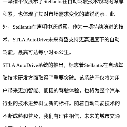
一举措不仅展示了Stellantis在自动驾驶技术领域的深厚
积累，也体现了其对市场需求变化的敏锐洞察。此
外，Stellantis在声明中还透露，作为一项持续演进的技
术，STLA AutoDrive未来有望支持更高速度下的自动
驾驶，最高可达每小时95公里。
STLA AutoDrive系统的推出，标志着Stellantis在自动驾
驶技术研发方面取得了重要突破。该系统不仅将为用
户带来更加智能、便捷的驾驶体验，也将为整个汽车
行业的技术进步树立新的标杆。随着自动驾驶技术的
不断成熟和普及，我们有理由相信，未来的城市交通