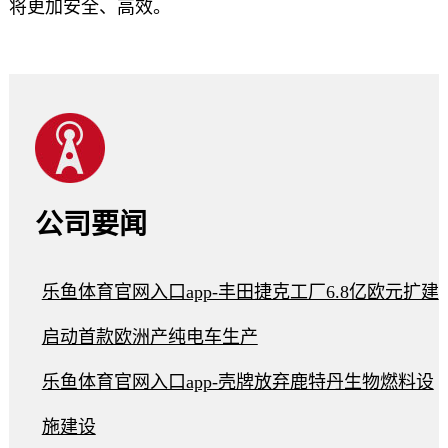
将更加安全、高效。
公司要闻
乐鱼体育官网入口app-丰田捷克工厂6.8亿欧元扩建
启动首款欧洲产纯电车生产
乐鱼体育官网入口app-壳牌放弃鹿特丹生物燃料设
施建设