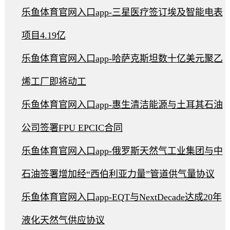
乐鱼体育官网入口app-三星医疗签订埃及智能电表
项目4.19亿
乐鱼体育官网入口app-哈萨克斯坦数十亿美元聚乙
烯工厂即将动工
乐鱼体育官网入口app-惠生清洁能源与土耳其石油
公司签署FPU EPCIC合同
乐鱼体育官网入口app-俄罗斯天然气工业集团与中
石油签署增加经“西伯利亚力量”管道供气量协议
乐鱼体育官网入口app-EQT与NextDecade达成20年
液化天然气供应协议