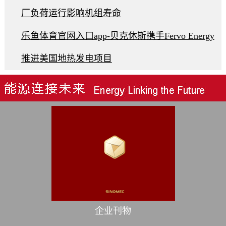
厂负荷运行影响机组寿命
乐鱼体育官网入口app-贝克休斯携手Fervo Energy
推进美国地热发电项目
企业刊物