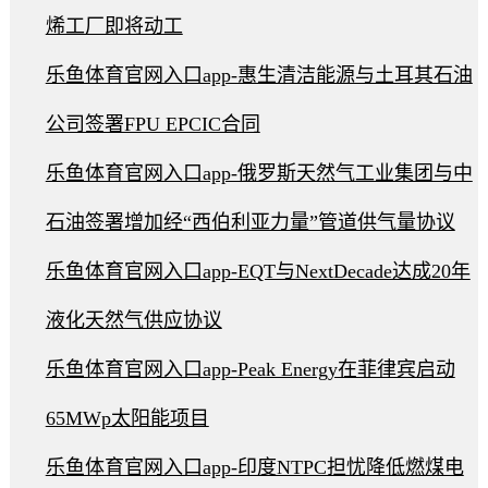
烯工厂即将动工
乐鱼体育官网入口app-惠生清洁能源与土耳其石油
公司签署FPU EPCIC合同
乐鱼体育官网入口app-俄罗斯天然气工业集团与中
石油签署增加经“西伯利亚力量”管道供气量协议
乐鱼体育官网入口app-EQT与NextDecade达成20年
液化天然气供应协议
乐鱼体育官网入口app-Peak Energy在菲律宾启动
65MWp太阳能项目
乐鱼体育官网入口app-印度NTPC担忧降低燃煤电