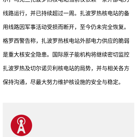
线路运行，并已持续超过一周。扎波罗热核电站的备
用线路因军事活动受损而断开，至今仍未完全恢复。
格罗西警告称，扎波罗热核电站外部电力供应的脆弱
是重大核安全隐患。国际原子能机构将继续密切监控
扎波罗热及切尔诺贝利核电站的局势，并与相关各方
保持沟通，尽最大努力维护核设施的安全与稳定。