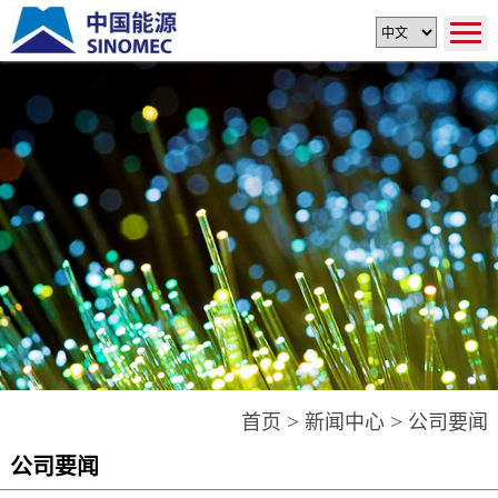
>
>
首页
新闻中心
公司要闻
公司要闻