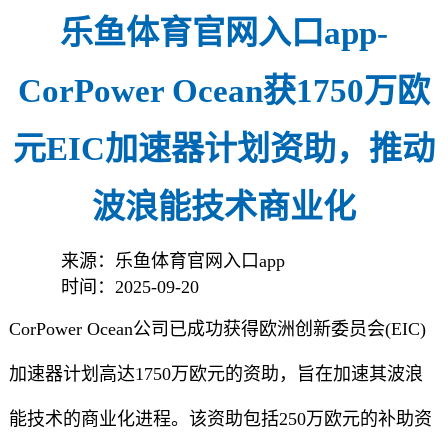
乐鱼体育官网入口app-
CorPower Ocean获1750万欧
元EIC加速器计划资助，推动
波浪能技术商业化
来源：乐鱼体育官网入口app
时间：2025-09-20
CorPower Ocean公司已成功获得欧洲创新委员会(EIC)
加速器计划高达1750万欧元的资助，旨在加速其波浪
能技术的商业化进程。该资助包括250万欧元的补助资