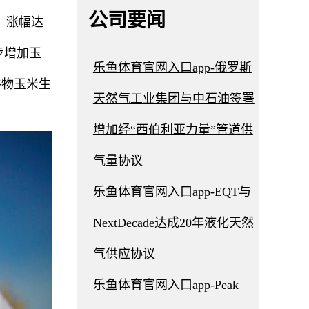
公司要闻
，涨幅达
步增加玉
乐鱼体育官网入口app-俄罗斯
谷物玉米生
天然气工业集团与中石油签署
增加经“西伯利亚力量”管道供
气量协议
乐鱼体育官网入口app-EQT与
NextDecade达成20年液化天然
气供应协议
乐鱼体育官网入口app-Peak