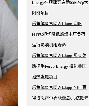
Energy在菲律宾启动65MWp太
阳能项目
乐鱼体育官网入口app-印度
NTPC担忧降低燃煤电厂负荷
运行影响机组寿命
乐鱼体育官网入口app-贝克休
斯携手Fervo Energy 推进美国
地热发电项目
乐鱼体育官网入口app-NKT赢
得博恩霍尔姆能源岛6.5亿欧元