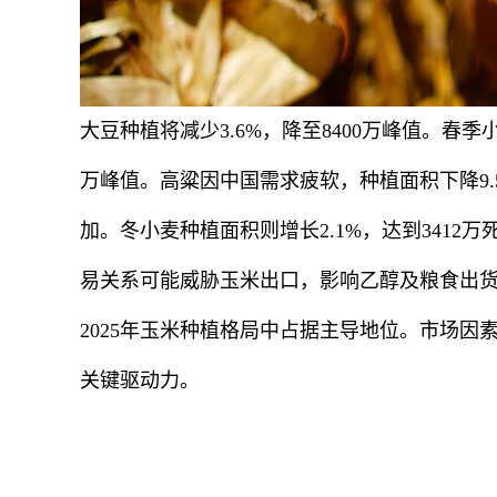
大豆种植将减少3.6%，降至8400万峰值。春季
万峰值。高粱因中国需求疲软，种植面积下降9.
加。冬小麦种植面积则增长2.1%，达到341
易关系可能威胁玉米出口，影响乙醇及粮食出
2025年玉米种植格局中占据主导地位。市场
关键驱动力。