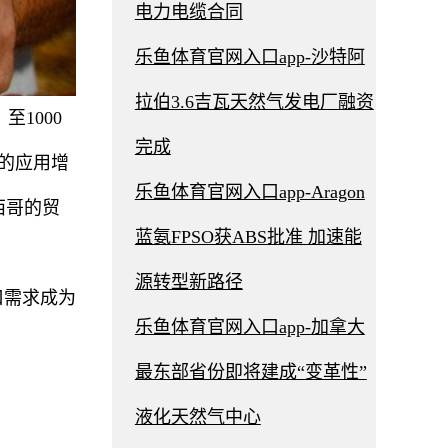
电力电缆合同
乐鱼体育官网入口app-沙特阿
拉伯3.6吉瓦天然气发电厂融资
1000
完成
中的应用增
乐鱼体育官网入口app-Aragon
西哥的贸
蓝氨FPSO获ABS批准 加速能
源转型新路径
口需求成为
乐鱼体育官网入口app-加拿大
最东部省份即将建成“变革性”
液化天然气中心