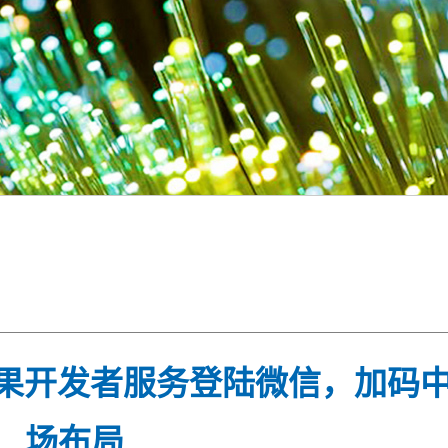
苹果开发者服务登陆微信，加码
场布局