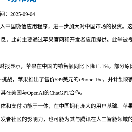
间：2025-09-04
er服务引入中国微信应用程序，进一步加大对中国市场的投资。
信息，此前主要通过苹果官网和开发者应用提供。此举被
新财报显示，苹果在中国的销售额同比下降11.1%，部分
战，苹果推出了售价599美元的iPhone 16e，并计划
国与OpenAI的ChatGPT合作。
媒体和支付功能于一体，在中国拥有庞大的用户基础。苹
开发者社区的影响力，也可能为其与腾讯在人工智能领域