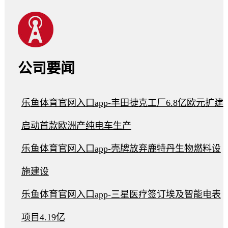
公司要闻
乐鱼体育官网入口app-丰田捷克工厂6.8亿欧元扩建
启动首款欧洲产纯电车生产
乐鱼体育官网入口app-壳牌放弃鹿特丹生物燃料设
施建设
乐鱼体育官网入口app-三星医疗签订埃及智能电表
项目4.19亿