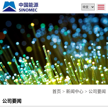
>
>
首页
新闻中心
公司要闻
公司要闻