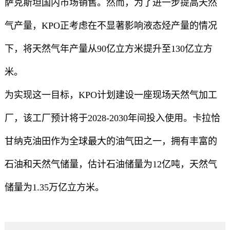
萨克斯坦国内市场销售。然而，为了进一步提高天然
气产量，KPO正考虑在不显著影响液态烃产量的情况
下，将天然气年产量从90亿立方米提升至130亿立方
米。
为实现这一目标，KPO计划建设一座现场天然气加工
厂，该工厂预计将于2028-2030年间投入使用。卡拉恰
甘纳克油田作为全球最大的油气田之一，拥有丰富的
石油和天然气储量，估计石油储量为12亿吨，天然气
储量为1.35万亿立方米。