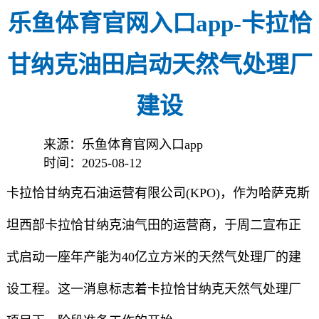
乐鱼体育官网入口app-卡拉恰
甘纳克油田启动天然气处理厂
建设
来源：乐鱼体育官网入口app
时间：2025-08-12
卡拉恰甘纳克石油运营有限公司(KPO)，作为哈萨克斯
坦西部卡拉恰甘纳克油气田的运营商，于周二宣布正
式启动一座年产能为40亿立方米的天然气处理厂的建
设工程。这一消息标志着卡拉恰甘纳克天然气处理厂