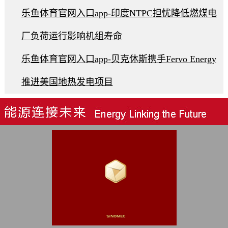
乐鱼体育官网入口app-印度NTPC担忧降低燃煤电
厂负荷运行影响机组寿命
乐鱼体育官网入口app-贝克休斯携手Fervo Energy
推进美国地热发电项目