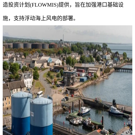
造投资计划(FLOWMIS)提供，旨在加强港口基础设
施，支持浮动海上风电的部署。