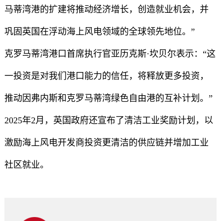
马蒂湾港的扩建将推动经济增长，创造就业机会，并
巩固英国在浮动海上风电领域的全球领先地位。”
克罗马蒂湾港口首席执行官亚历克斯·坎贝尔表示：“这
一投资是对我们港口能力的信任，将释放更多投资，
推动因弗内斯和克罗马蒂湾绿色自由港的互补计划。”
2025年2月，英国政府还宣布了清洁工业奖励计划，以
激励海上风电开发商投资更清洁的供应链并增加工业
社区就业。