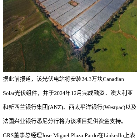
据此前报道，该光伏电站将安装24.3万块Canadian
Solar光伏组件，并于2024年12月完成融资。澳大利亚
和新西兰银行集团(ANZ)、西太平洋银行(Westpac)以及
法国兴业银行悉尼分行将为该项目提供资金支持。
GRS董事总经理Jose Miguel Plaza Pardo在LinkedIn上表