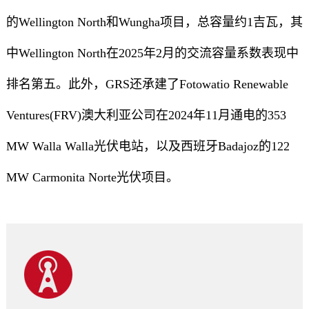
的Wellington North和Wungha项目，总容量约1吉瓦，其
中Wellington North在2025年2月的交流容量系数表现中
排名第五。此外，GRS还承建了Fotowatio Renewable
Ventures(FRV)澳大利亚公司在2024年11月通电的353
MW Walla Walla光伏电站，以及西班牙Badajoz的122
MW Carmonita Norte光伏项目。