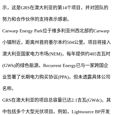
示，这是GRS在澳大利亚的第14个项目，并对团队的
努力和合作伙伴的支持表示感谢。
Carwarp Energy Park位于维多利亚州西北部的Carwarp
小镇附近，距离州首府墨尔本约504公里。项目将接入
澳大利亚国家电力市场(NEM)，每年提供约405吉瓦时
(GWh)的绿色能源。Recurrent Energy已与一家跨国企
业签署了长期电力购买协议(PPA)，但未透露具体公司
名称。
GRS在澳大利亚的项目总容量已达2.1吉瓦(GWdc)，其
中包括多个大型光伏项目。例如，Lightsource BP开发