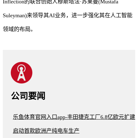
Inflection的联合创始人穆斯塔法·苏莱曼(Mustafa
Suleyman)来领导其AI业务，进一步强化其在人工智能
领域的布局。
公司要闻
乐鱼体育官网入口app-丰田捷克工厂6.8亿欧元扩建
启动首款欧洲产纯电车生产