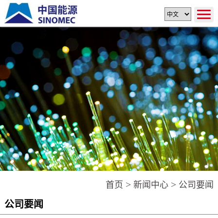
>
>
首页
新闻中心
公司要闻
公司要闻