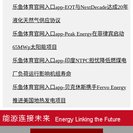
乐鱼体育官网入口app-EQT与NextDecade达成20年
液化天然气供应协议
乐鱼体育官网入口app-Peak Energy在菲律宾启动
65MWp太阳能项目
乐鱼体育官网入口app-印度NTPC担忧降低燃煤电
厂负荷运行影响机组寿命
乐鱼体育官网入口app-贝克休斯携手Fervo Energy
推进美国地热发电项目