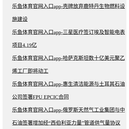
乐鱼体育官网入口app-壳牌放弃鹿特丹生物燃料设
施建设
乐鱼体育官网入口app-三星医疗签订埃及智能电表
项目4.19亿
乐鱼体育官网入口app-哈萨克斯坦数十亿美元聚乙
烯工厂即将动工
乐鱼体育官网入口app-惠生清洁能源与土耳其石油
公司签署FPU EPCIC合同
乐鱼体育官网入口app-俄罗斯天然气工业集团与中
石油签署增加经“西伯利亚力量”管道供气量协议