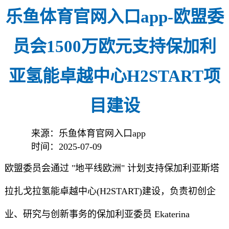
乐鱼体育官网入口app-欧盟委
员会1500万欧元支持保加利
亚氢能卓越中心H2START项
目建设
来源：乐鱼体育官网入口app
时间：2025-07-09
欧盟委员会通过 "地平线欧洲" 计划支持保加利亚斯塔
拉扎戈拉氢能卓越中心(H2START)建设，负责初创企
业、研究与创新事务的保加利亚委员 Ekaterina