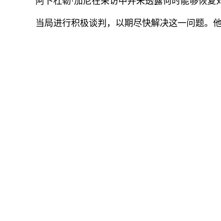
阿卜杜勒·加尼在采访中并未透露何时能够恢复
当局进行积极谈判，以期尽快解决这一问题。他