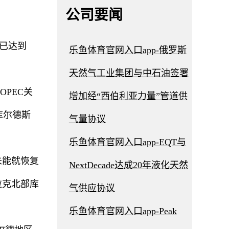
公司要闻
已达到
乐鱼体育官网入口app-俄罗斯
天然气工业集团与中石油签署
PEC关
增加经“西伯利亚力量”管道供
库尔德斯
气量协议
乐鱼体育官网入口app-EQT与
未能就恢复
NextDecade达成20年液化天然
拉克北部库
气供应协议
乐鱼体育官网入口app-Peak