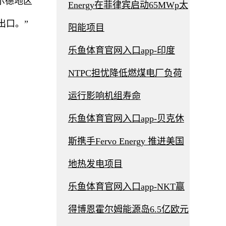
尔德地区
Energy在菲律宾启动65MWp太
出口。”
阳能项目
乐鱼体育官网入口app-印度
NTPC担忧降低燃煤电厂负荷
运行影响机组寿命
乐鱼体育官网入口app-贝克休
斯携手Fervo Energy 推进美国
地热发电项目
乐鱼体育官网入口app-NKT赢
得博恩霍尔姆能源岛6.5亿欧元