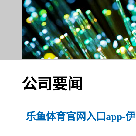
公司要闻
乐鱼体育官网入口app-伊