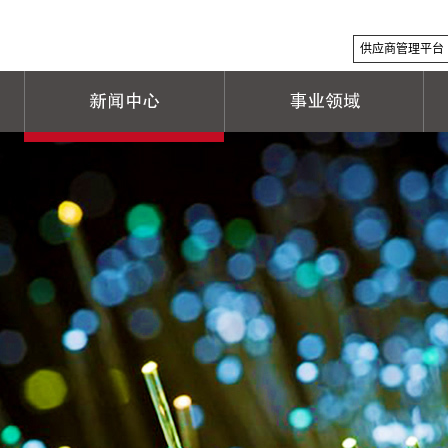
供应商管理平台