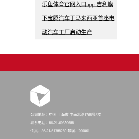
乐鱼体育官网入口app-吉利旗
下宝腾汽车于马来西亚首座电
动汽车工厂启动生产
公司地址：中国 上海市 中南北路1768号8楼
联系电话：86-21-60850688
传真：86-21-61388260 邮编：200061