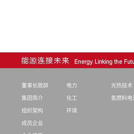
董事长致辞
电力
光热技术
集团简介
化工
氢燃料电
组织架构
环境
成员企业