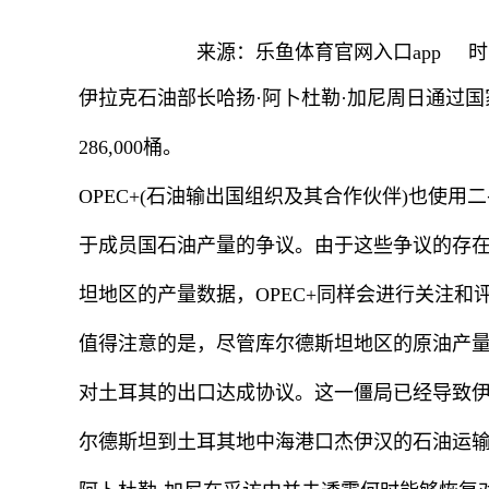
来源：乐鱼体育官网入口app
时
伊拉克石油部长哈扬·阿卜杜勒·加尼周日通过
286,000桶。
OPEC+(石油输出国组织及其合作伙伴)也使
于成员国石油产量的争议。由于这些争议的存在
坦地区的产量数据，OPEC+同样会进行关注和
值得注意的是，尽管库尔德斯坦地区的原油产
对土耳其的出口达成协议。这一僵局已经导致
尔德斯坦到土耳其地中海港口杰伊汉的石油运