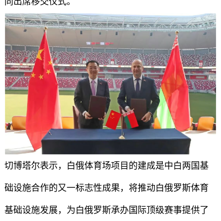
同出席移交仪式。
切博塔尔表示，白俄体育场项目的建成是中白两国基
础设施合作的又一标志性成果，将推动白俄罗斯体育
基础设施发展，为白俄罗斯承办国际顶级赛事提供了