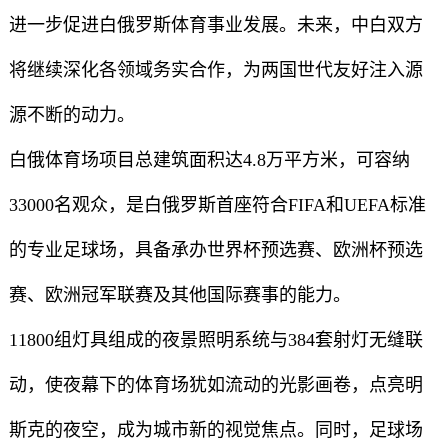
进一步促进白俄罗斯体育事业发展。未来，中白双方
将继续深化各领域务实合作，为两国世代友好注入源
源不断的动力。
白俄体育场项目总建筑面积达4.8万平方米，可容纳
33000名观众，是白俄罗斯首座符合FIFA和UEFA标准
的专业足球场，具备承办世界杯预选赛、欧洲杯预选
赛、欧洲冠军联赛及其他国际赛事的能力。
11800组灯具组成的夜景照明系统与384套射灯无缝联
动，使夜幕下的体育场犹如流动的光影画卷，点亮明
斯克的夜空，成为城市新的视觉焦点。同时，足球场