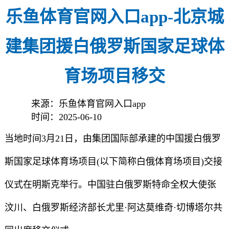
乐鱼体育官网入口app-北京城
建集团援白俄罗斯国家足球体
育场项目移交
来源：乐鱼体育官网入口app
时间：2025-06-10
当地时间3月21日，由集团国际部承建的中国援白俄罗
斯国家足球体育场项目(以下简称白俄体育场项目)交接
仪式在明斯克举行。中国驻白俄罗斯特命全权大使张
汶川、白俄罗斯经济部长尤里·阿达莫维奇·切博塔尔共