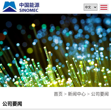
>
>
首页
新闻中心
公司要闻
公司要闻