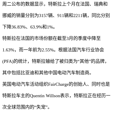
周二公布的数据显示，特斯拉上个月在法国、瑞典和
挪威的销量分别为3157辆、911辆和2211辆，同比分别
下降36.83%、63.9%和1%。
特斯拉在法国的市场份额在截至3月的季度中降至
1.63%，而一年前为2.55%。根据法国汽车行业协会
(PFA)的统计，特斯拉输给了被归类为“其他”的品牌，
其中包括比亚迪和其他中国电动汽车制造商。
英国电动汽车活动组织FairCharge的创始人、同时也是
特斯拉车主的Quentin Willson表示，特斯拉正在经历一
次全球范围内的“失宠”。