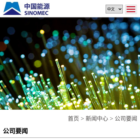
>
>
首页
新闻中心
公司要闻
公司要闻