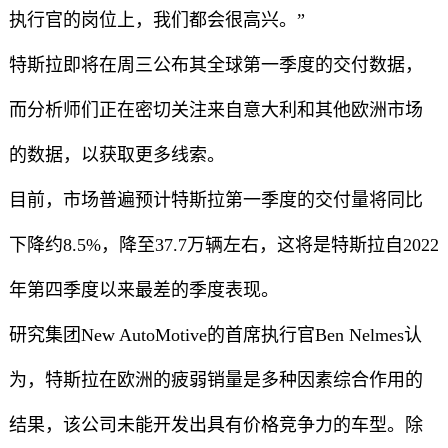
执行官的岗位上，我们都会很高兴。”
特斯拉即将在周三公布其全球第一季度的交付数据，
而分析师们正在密切关注来自意大利和其他欧洲市场
的数据，以获取更多线索。
目前，市场普遍预计特斯拉第一季度的交付量将同比
下降约8.5%，降至37.7万辆左右，这将是特斯拉自2022
年第四季度以来最差的季度表现。
研究集团New AutoMotive的首席执行官Ben Nelmes认
为，特斯拉在欧洲的疲弱销量是多种因素综合作用的
结果，该公司未能开发出具有价格竞争力的车型。除