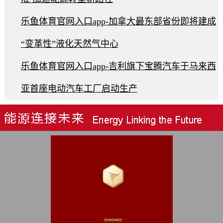
乐鱼体育官网入口app-加拿大最东部省份即将建成
“变革性”液化天然气中心
乐鱼体育官网入口app-吉利旗下宝腾汽车于马来西
亚首座电动汽车工厂启动生产