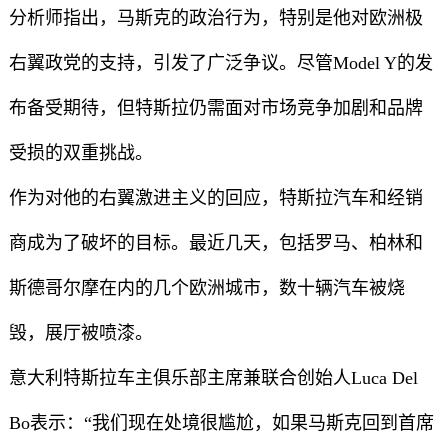
分析师指出，马斯克的政治行为，特别是他对欧洲极
右翼政党的支持，引发了广泛争议。尽管Model Y的发
布备受期待，但特斯拉仍需面对市场竞争加剧和品牌
受损的双重挑战。
作为对他的右翼激进主义的回应，特斯拉汽车和经销
商成为了破坏的目标。最近几天，包括罗马、柏林和
斯德哥尔摩在内的几个欧洲城市，数十辆汽车被烧
毁，展厅被喷漆。
意大利特斯拉车主俱乐部主席兼联合创始人Luca Del
Bo表示：“我们现在处境很尴尬，如果马斯克回到首席