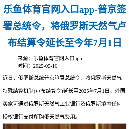
乐鱼体育官网入口app-普京签
署总统令，将俄罗斯天然气卢
布结算令延长至今年7月1日
来源：乐鱼体育官网入口app
时间：2025-05-16
近日，俄罗斯总统普京签署总统令，将俄罗斯天然气
特殊结算机制(卢布结算令)延长至2025年7月1日。外国
买家可通过俄罗斯天然气工业银行及俄罗斯境内任何
授权银行支付所购俄天然气费用。