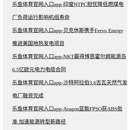
乐鱼体育官网入口app-印度NTPC担忧降低燃煤电
厂负荷运行影响机组寿命
乐鱼体育官网入口app-贝克休斯携手Fervo Energy
推进美国地热发电项目
乐鱼体育官网入口app-NKT赢得博恩霍尔姆能源岛
6.5亿欧元电力电缆合同
乐鱼体育官网入口app-沙特阿拉伯3.6吉瓦天然气发
电厂融资完成
乐鱼体育官网入口app-Aragon蓝氨FPSO获ABS批
准 加速能源转型新路径