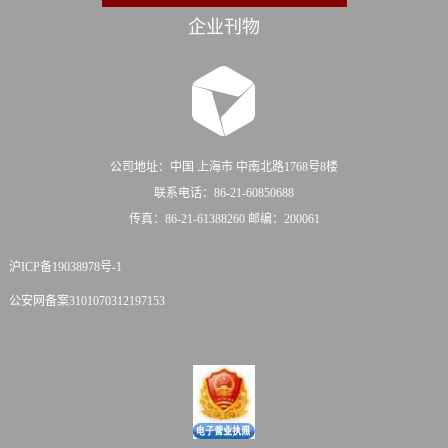
企业刊物
公司地址：中国 上海市 中南北路1768号8楼
联系电话：86-21-60850688
传真：86-21-61388260 邮编：200061
沪ICP备19038978号-1
公安网备案3101070312197153