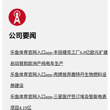
公司要闻
乐鱼体育官网入口app-丰田捷克工厂6.8亿欧元扩建
启动首款欧洲产纯电车生产
乐鱼体育官网入口app-壳牌放弃鹿特丹生物燃料设
施建设
乐鱼体育官网入口app-三星医疗签订埃及智能电表
项目4.19亿