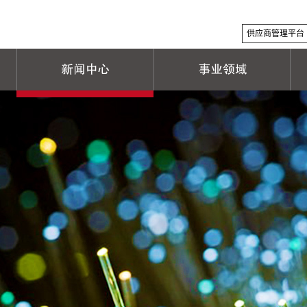
供应商管理平台