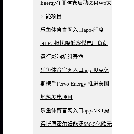
Energy在菲律宾启动65MWp太
阳能项目
乐鱼体育官网入口app-印度
NTPC担忧降低燃煤电厂负荷
运行影响机组寿命
乐鱼体育官网入口app-贝克休
斯携手Fervo Energy 推进美国
地热发电项目
乐鱼体育官网入口app-NKT赢
得博恩霍尔姆能源岛6.5亿欧元