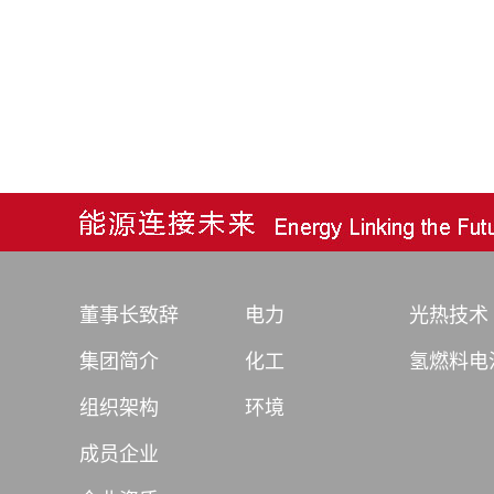
董事长致辞
电力
光热技术
集团简介
化工
氢燃料电
组织架构
环境
成员企业