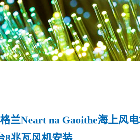
Neart na Gaoithe海上风
4台8兆瓦风机安装