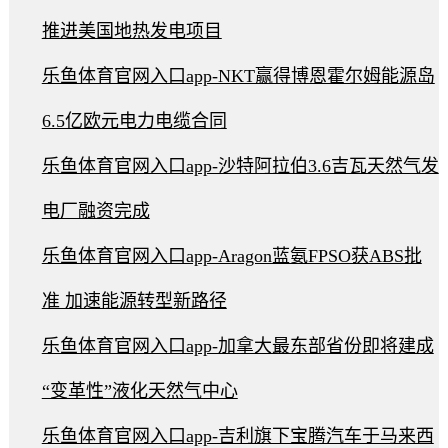
推进美国地热发电项目
乐鱼体育官网入口app-NKT赢得博恩霍尔姆能源岛
6.5亿欧元电力电缆合同
乐鱼体育官网入口app-沙特阿拉伯3.6吉瓦天然气发
电厂融资完成
乐鱼体育官网入口app-Aragon蓝氨FPSO获ABS批
准 加速能源转型新路径
乐鱼体育官网入口app-加拿大最东部省份即将建成
“变革性”液化天然气中心
乐鱼体育官网入口app-吉利旗下宝腾汽车于马来西