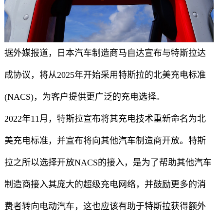
据外媒报道，日本汽车制造商马自达宣布与特斯拉达
成协议，将从2025年开始采用特斯拉的北美充电标准
(NACS)，为客户提供更广泛的充电选择。
2022年11月，特斯拉宣布将其充电技术重新命名为北
美充电标准，并宣布将向其他汽车制造商开放。特斯
拉之所以选择开放NACS的接入，是为了帮助其他汽车
制造商接入其庞大的超级充电网络，并鼓励更多的消
费者转向电动汽车，这也应该有助于特斯拉获得额外