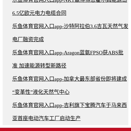
乐鱼体育官网入口app-NKT赢得博恩霍尔姆能源岛
6.5亿欧元电力电缆合同
乐鱼体育官网入口app-沙特阿拉伯3.6吉瓦天然气发
电厂融资完成
乐鱼体育官网入口app-Aragon蓝氨FPSO获ABS批
准 加速能源转型新路径
乐鱼体育官网入口app-加拿大最东部省份即将建成
“变革性”液化天然气中心
乐鱼体育官网入口app-吉利旗下宝腾汽车于马来西
亚首座电动汽车工厂启动生产