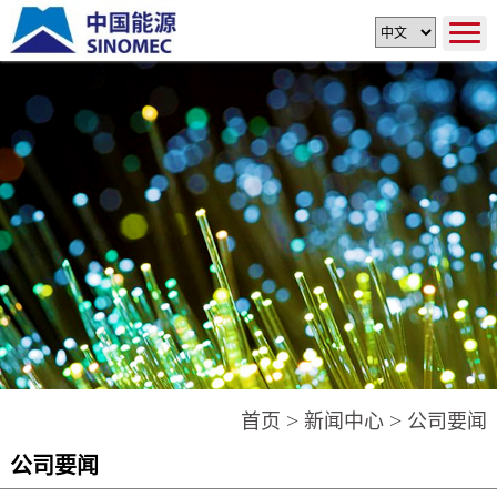
>
>
首页
新闻中心
公司要闻
公司要闻