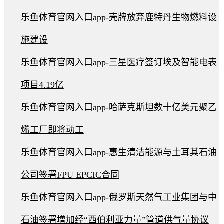
乐鱼体育官网入口app-壳牌放弃鹿特丹生物燃料设
施建设
乐鱼体育官网入口app-三星医疗签订埃及智能电表
项目4.19亿
乐鱼体育官网入口app-哈萨克斯坦数十亿美元聚乙
烯工厂即将动工
乐鱼体育官网入口app-惠生清洁能源与土耳其石油
公司签署FPU EPCIC合同
乐鱼体育官网入口app-俄罗斯天然气工业集团与中
石油签署增加经“西伯利亚力量”管道供气量协议