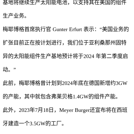
基地将继续生产太阳能电池，以支持其在美国的组件
生产业务。
梅耶博格首席执行官 Gunter Erfurt 表示：“美国业务的
扩张目前正在按计划进行，我们位于亚利桑那州固特
异的太阳能组件生产基地预计将于2024 年第二季度启
动。”
此前，梅耶博格曾计划到2024年底在德国新增约3GW
的产能，其中就包含弗莱贝格1.4GW的组件产能。
此外，2023年7月18日，Meyer Burger还宣布将在西班
牙建造一个3.5GW的工厂。