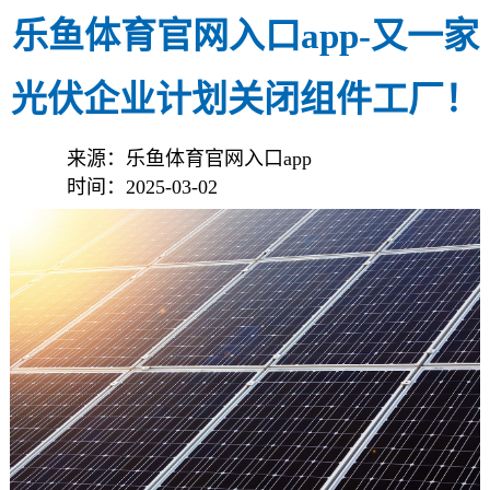
乐鱼体育官网入口app-又一家
光伏企业计划关闭组件工厂！
来源：乐鱼体育官网入口app
时间：2025-03-02