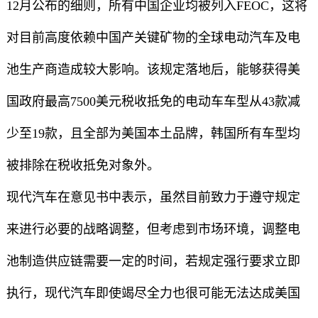
12月公布的细则，所有中国企业均被列入FEOC，这将
对目前高度依赖中国产关键矿物的全球电动汽车及电
池生产商造成较大影响。该规定落地后，能够获得美
国政府最高7500美元税收抵免的电动车车型从43款减
少至19款，且全部为美国本土品牌，韩国所有车型均
被排除在税收抵免对象外。
现代汽车在意见书中表示，虽然目前致力于遵守规定
来进行必要的战略调整，但考虑到市场环境，调整电
池制造供应链需要一定的时间，若规定强行要求立即
执行，现代汽车即使竭尽全力也很可能无法达成美国