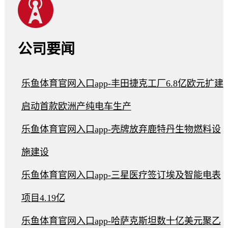
公司要闻
乐鱼体育官网入口app-丰田捷克工厂6.8亿欧元扩建
启动首款欧洲产纯电车生产
乐鱼体育官网入口app-壳牌放弃鹿特丹生物燃料设
施建设
乐鱼体育官网入口app-三星医疗签订埃及智能电表
项目4.19亿
乐鱼体育官网入口app-哈萨克斯坦数十亿美元聚乙