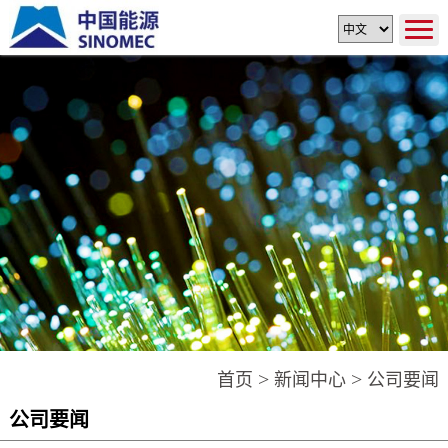
>
>
首页
新闻中心
公司要闻
公司要闻