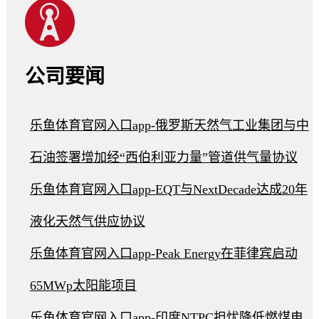
公司要闻
乐鱼体育官网入口app-俄罗斯天然气工业集团与中
石油签署增加经“西伯利亚力量”管道供气量协议
乐鱼体育官网入口app-EQT与NextDecade达成20年
液化天然气供应协议
乐鱼体育官网入口app-Peak Energy在菲律宾启动
65MWp太阳能项目
乐鱼体育官网入口app-印度NTPC担忧降低燃煤电