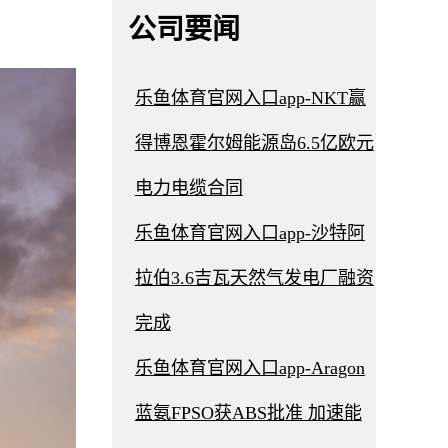
公司要闻
乐鱼体育官网入口app-NKT赢
得博恩霍尔姆能源岛6.5亿欧元
电力电缆合同
乐鱼体育官网入口app-沙特阿
拉伯3.6吉瓦天然气发电厂融资
完成
乐鱼体育官网入口app-Aragon
蓝氨FPSO获ABS批准 加速能