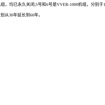
组，均已永久关闭;5号和6号是VVER-1000机组，分别于1
划从30年延长到60年。