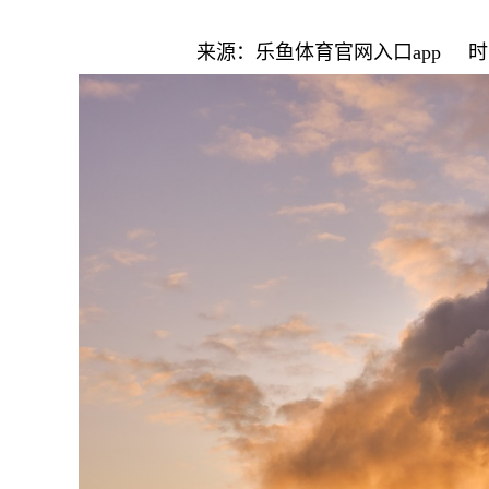
来源：乐鱼体育官网入口app
时