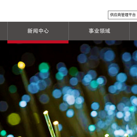
供应商管理平台