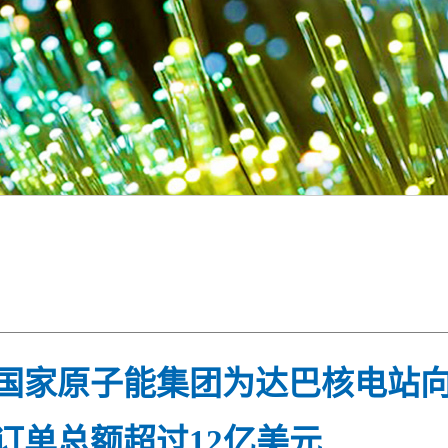
俄国家原子能集团为达巴核电站
订单总额超过12亿美元