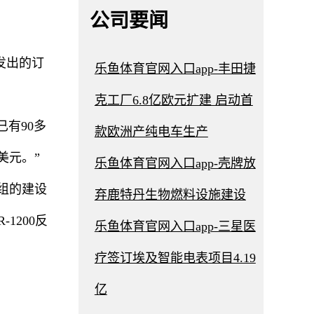
公司要闻
发出的订
乐鱼体育官网入口app-丰田捷
克工厂6.8亿欧元扩建 启动首
有90多
款欧洲产纯电车生产
美元。”
乐鱼体育官网入口app-壳牌放
组的建设
弃鹿特丹生物燃料设施建设
1200反
乐鱼体育官网入口app-三星医
疗签订埃及智能电表项目4.19
亿