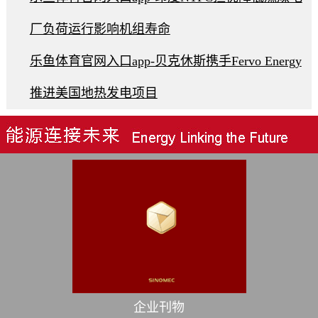
厂负荷运行影响机组寿命
乐鱼体育官网入口app-贝克休斯携手Fervo Energy
推进美国地热发电项目
企业刊物