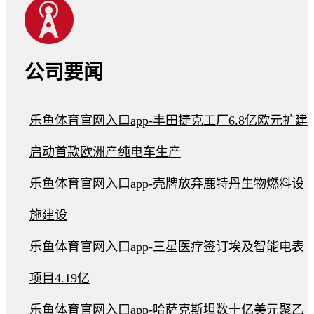
公司要闻
乐鱼体育官网入口app-丰田捷克工厂6.8亿欧元扩建
启动首款欧洲产纯电车生产
乐鱼体育官网入口app-壳牌放弃鹿特丹生物燃料设
施建设
乐鱼体育官网入口app-三星医疗签订埃及智能电表
项目4.19亿
乐鱼体育官网入口app-哈萨克斯坦数十亿美元聚乙