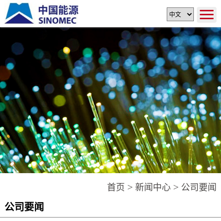
>
>
首页
新闻中心
公司要闻
公司要闻