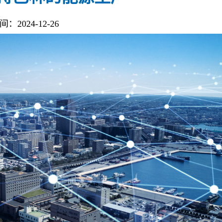
间：2024-12-26