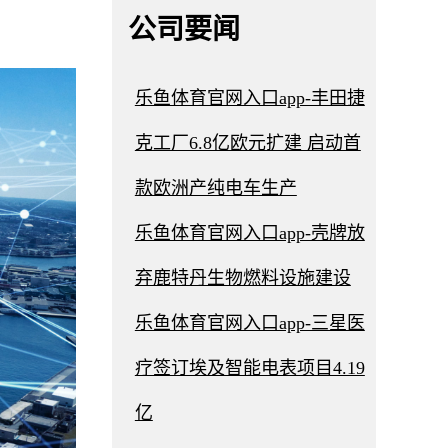
公司要闻
乐鱼体育官网入口app-丰田捷
克工厂6.8亿欧元扩建 启动首
款欧洲产纯电车生产
乐鱼体育官网入口app-壳牌放
弃鹿特丹生物燃料设施建设
乐鱼体育官网入口app-三星医
疗签订埃及智能电表项目4.19
亿