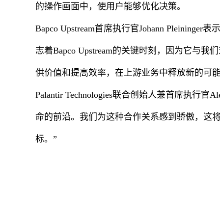
的操作画面中，使用户能够优化决策。
Bapco Upstream首席执行官Johann Plei
志着Bapco Upstream的关键时刻，因
供价值和提高效率，在上游业务中释放新的可能
Palantir Technologies联合创始人兼首席执行
命的前沿。我们为这种合作关系感到骄傲，这将使B
标。”