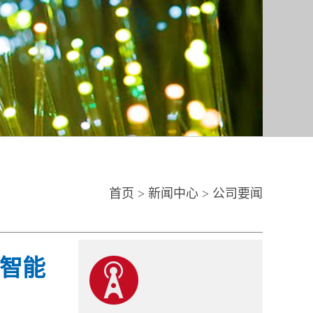
首页
>
新闻中心
>
公司要闻
工智能