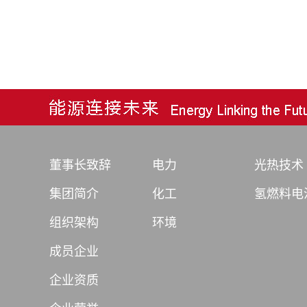
董事长致辞
电力
光热技术
集团简介
化工
氢燃料电
组织架构
环境
成员企业
企业资质