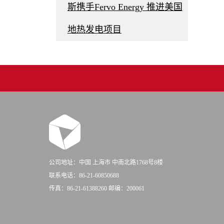
斯携手Fervo Energy 推进美国
地热发电项目
公司地址：中国 上海市 中南北路1768号8楼
联系电话：86-21-60850688
传真：86-21-61388260 邮编：200061