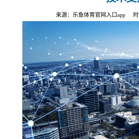
来源：乐鱼体育官网入口app
时